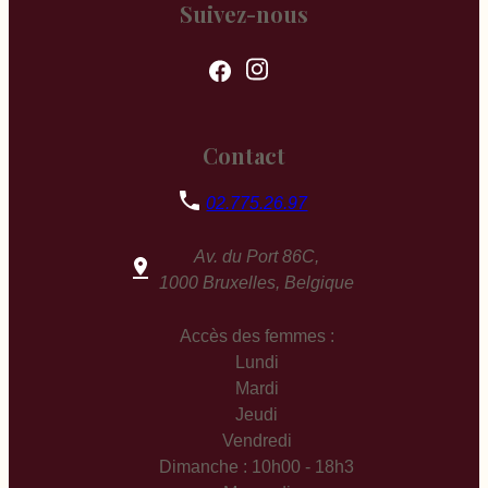
Suivez-nous
Contact
02.775.26.97
Av. du Port 86C,
1000 Bruxelles, Belgique
Accès des femmes :
Lundi
Mardi
Jeudi
Vendredi
Dimanche : 10h00 - 18h3