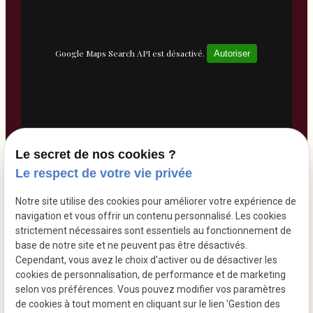
Google Maps Search API est désactivé.
Autoriser
Le secret de nos cookies ?
Le respect de votre vie privée
Notre site utilise des cookies pour améliorer votre expérience de
navigation et vous offrir un contenu personnalisé. Les cookies
TVA
strictement nécessaires sont essentiels au fonctionnement de
base de notre site et ne peuvent pas être désactivés.
Mentions légales
Intracommunautaire :
Cependant, vous avez le choix d'activer ou de désactiver les
BE0502554327
cookies de personnalisation, de performance et de marketing
Politique de
Gestion
selon vos préférences. Vous pouvez modifier vos paramètres
confidentialité
des
de cookies à tout moment en cliquant sur le lien 'Gestion des