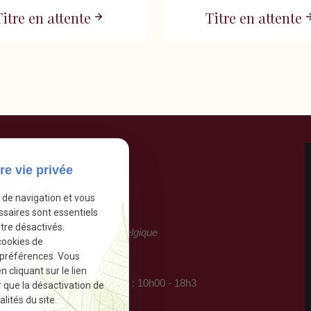
Titre en attente
Titre en attente
t
re vie privée
e de navigation et vous
.26.97
ssaires sont essentiels
tre désactivés.
 Port 86C, 1000 Bruxelles, Belgique
cookies de
 préférences. Vous
 des femmes :
cliquant sur le lien
ardi
Jeudi
Vendredi
Dimanche : 10h00 - 18h3
r que la désactivation de
di
Samedi : 10h00 - 22h30
lités du site.