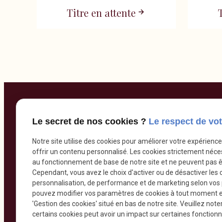
Titre en attente
Contac
Le secret de nos cookies ?
Le respect de vot
Notre site utilise des cookies pour améliorer votre expérienc
02.775
offrir un contenu personnalisé. Les cookies strictement néce
Suivez-nous
au fonctionnement de base de notre site et ne peuvent pas ê
Av. du
Cependant, vous avez le choix d'activer ou de désactiver les 
personnalisation, de performance et de marketing selon vos
Accès
pouvez modifier vos paramètres de cookies à tout moment en 
Lundi
M
'Gestion des cookies' situé en bas de notre site. Veuillez note
Mercre
certains cookies peut avoir un impact sur certaines fonctionna